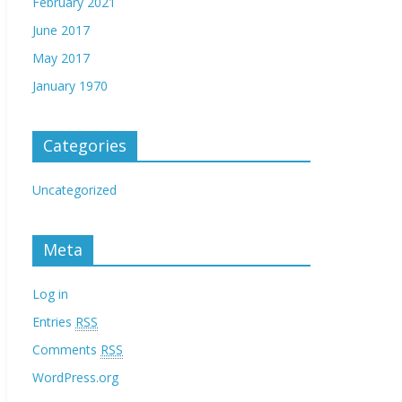
February 2021
June 2017
May 2017
January 1970
Categories
Uncategorized
Meta
Log in
Entries
RSS
Comments
RSS
WordPress.org