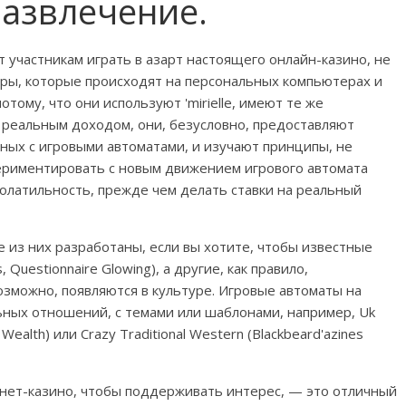
азвлечение.
участникам играть в азарт настоящего онлайн-казино, не
гры, которые происходят на персональных компьютерах и
тому, что они используют 'mirielle, имеют те же
 реальным доходом, они, безусловно, предоставляют
нных с игровыми автоматами, и изучают принципы, не
периментировать с новым движением игрового автомата
 волатильность, прежде чем делать ставки на реальный
 из них разработаны, если вы хотите, чтобы известные
, Questionnaire Glowing), а другие, как правило,
озможно, появляются в культуре. Игровые автоматы на
ьных отношений, с темами или шаблонами, например, Uk
 Wealth) или Crazy Traditional Western (Blackbeard'azines
рнет-казино, чтобы поддерживать интерес, — это отличный