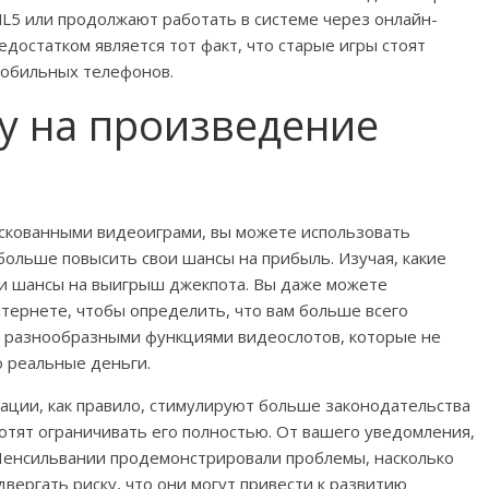
L5 или продолжают работать в системе через онлайн-
достатком является тот факт, что старые игры стоят
мобильных телефонов.
у на произведение
искованными видеоиграми, вы можете использовать
ольше повысить свои шансы на прибыль. Изучая, какие
ои шансы на выигрыш джекпота. Вы даже можете
тернете, чтобы определить, что вам больше всего
 с разнообразными функциями видеослотов, которые не
 реальные деньги.
уации, как правило, стимулируют больше законодательства
хотят ограничивать его полностью. От вашего уведомления,
Пенсильвании продемонстрировали проблемы, насколько
вергать риску, что они могут привести к развитию