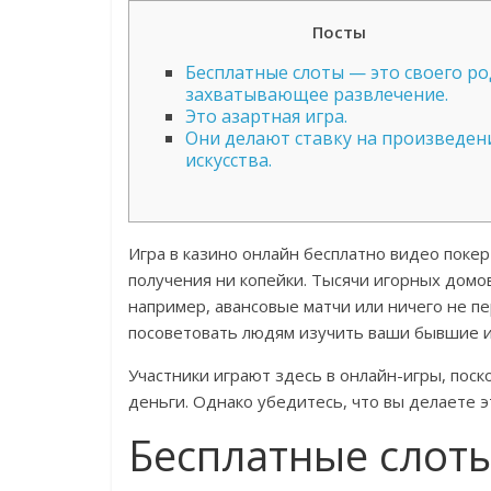
Посты
Бесплатные слоты — это своего ро
захватывающее развлечение.
Это азартная игра.
Они делают ставку на произведен
искусства.
Игра в казино онлайн бесплатно видео покер
получения ни копейки. Тысячи игорных домо
например, авансовые матчи или ничего не п
посоветовать людям изучить ваши бывшие и
Участники играют здесь в онлайн-игры, поск
деньги.
Однако убедитесь, что вы делаете э
Бесплатные слоты