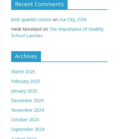
Recent Comments
best spanish course
on
Our City, CDA
Heidi Moreland
on
The Importance of Healthy
School Lunches
Archives
March 2025
February 2025
January 2025
December 2024
November 2024
October 2024
September 2024
August 2024