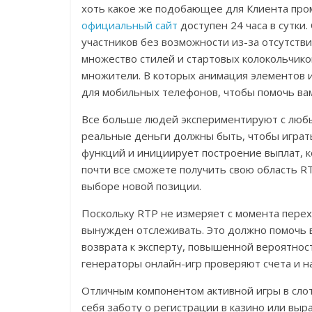
хоть какое же подобающее для Клиента про
официальный сайт
доступен 24 часа в сутки
участников без возможности из-за отсутстви
множество стилей и стартовых колокольчико
множители. В которых анимация элементов и
для мобильных телефонов, чтобы помочь вам 
Все больше людей экспериментируют с любы
реальные деньги должны быть, чтобы играть 
функций и инициирует построение выплат, к
почти все сможете получить свою область RT
выборе новой позиции.
Поскольку RTP не измеряет с момента перех
вынужден отслеживать. Это должно помочь 
возврата к эксперту, повышенной вероятност
генераторы онлайн-игр проверяют счета и н
Отличным компонентом активной игры в слот
себя заботу о регистрации в казино или вы