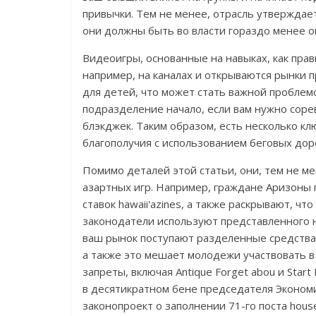
привычки. Тем не менее, отрасль утверждает
они должны быть во власти гораздо менее 
Видеоигры, основанные на навыках, как прави
например, на каналах и открываются рынки п
для детей, что может стать важной проблем
подразделение начало, если вам нужно соре
блэкджек. Таким образом, есть несколько кл
благополучия с использованием беговых дор
Помимо деталей этой статьи, они, тем не м
азартных игр. Например, граждане Аризоны 
ставок hawaii'azines, а также раскрывают, 
законодатели используют представленного 
ваш рынок поступают разделенные средства
а также это мешает молодежи участвовать в
запреты, включая Antique Forget abou и Start
в десятикратном бене председателя Экономи
законопроект о заполнении 71-го поста hous