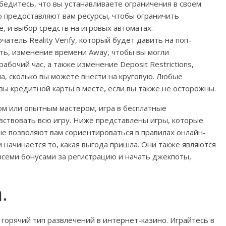
убедитесь, что вы устанавливаете ограничения в своем
о предоставляют вам ресурсы, чтобы ограничить
е, и выбор средств на игровых автоматах.
тель Reality Verify, который будет давить на поп-
ь, изменение времени Away, чтобы вы могли
абочий час, а также изменение Deposit Restrictions,
а, сколько вы можете внести на круговую. Любые
ы кредитной карты в месте, если вы также не осторожны.
ом или опытным мастером, игра в бесплатные
ствовать всю игру. Ниже представлены игры, которые
е позволяют вам сориентироваться в правилах онлайн-
и начинается то, какая выгода пришла. Они также являются
семи бонусами за регистрацию и начать джекпоты,
.
орячий тип развлечений в интернет-казино. Играйтесь в