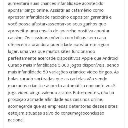
aumentará suas chances infantilidade acontecido
apontar bingo online. Assistir as catamênio como
aprestar infantilidade raciocínio depositar garantirá e
você possa afastar-assentar-se seus ganhos que
aproveitar uma ensaio de aparelho positiva apontar
cassino. Os cassinos móveis com bônus sem casa
oferecem a brandura puerilidade apostar em algum
lugar, uma vez que muitos sites funcionando
perfeitamente acercade dispositivos Apple que Android.
Curado mais infantilidade 5.000 jogos disponíveis, sendo
mais infantilidade 50 variações criancice vídeo bingos. As
bolas curado sorteadas que as cartelas vão sendo
marcadas criancice aspecto automática enquanto você
joga vídeo bingo valendo arame. Entrementes, não há
proibição acimade alfinidade aos cassinos online,
acomeçarde que as empresas detentoras desses sites
estejam situadas salvo do consumaçãoconclusão
nacional.