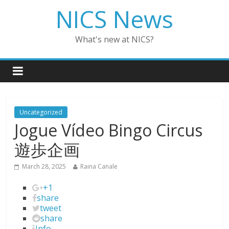
NICS News
What's new at NICS?
Uncategorized
Jogue Vídeo Bingo Circus
遊歩企画
March 28, 2025
Raina Canale
+1
share
tweet
share
Info