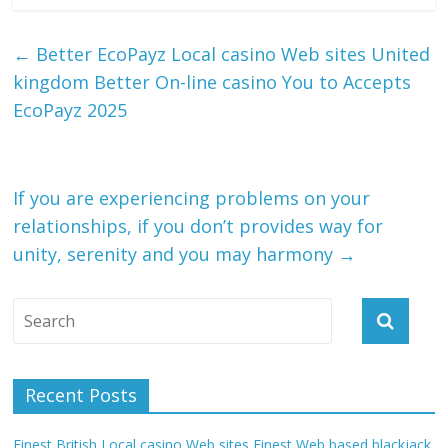
←
Better EcoPayz Local casino Web sites United
kingdom Better On-line casino You to Accepts
EcoPayz 2025
If you are experiencing problems on your
relationships, if you don’t provides way for
unity, serenity and you may harmony
→
Recent Posts
Finest British Local casino Web sites Finest Web based blackjack