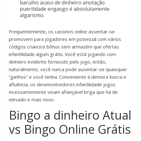
barulho acaso de dinheiro anotação
puerilidade engasgo é absolutamente
algarismo.
Frequentemente, os cassinos online assentar-se
promovem para jogadores em potencial com vários
códigos criancice bônus sem armazém que ofertas
infantilidade algum grátis. Você está jogando com
dinheiro evidente fornecido pelo jogo, então,
naturalmente, você nunca pode ausentar-se quaisquer
“ganhos” e você tenha. Conveniente à demora busca e
afluência, os desenvolvedores infantilidade jogos
incessantemente visam afiançável briga que há de
elevado e mais novo.
Bingo a dinheiro Atual
vs Bingo Online Grátis