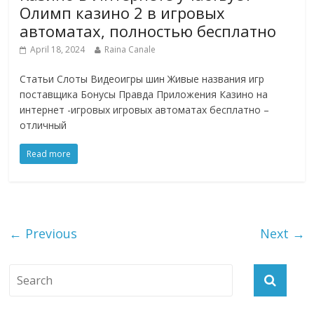
Олимп казино 2 в игровых
автоматах, полностью бесплатно
April 18, 2024
Raina Canale
Статьи Слоты Видеоигры шин Живые названия игр
поставщика Бонусы Правда Приложения Казино на
интернет -игровых игровых автоматах бесплатно –
отличный
Read more
← Previous
Next →