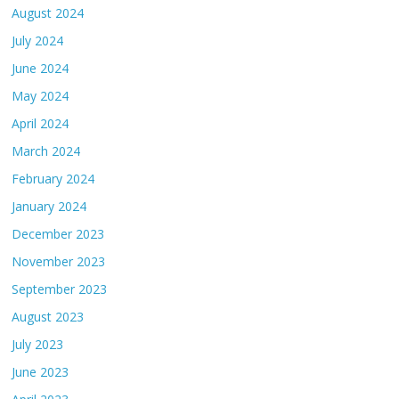
August 2024
July 2024
June 2024
May 2024
April 2024
March 2024
February 2024
January 2024
December 2023
November 2023
September 2023
August 2023
July 2023
June 2023